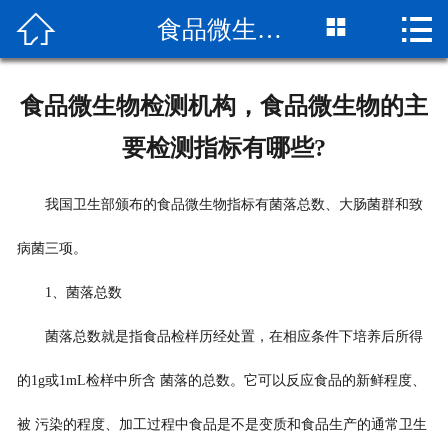



食品微生物检测机构，食品微生物的主要检测指标有哪些?
网站首页

关于我们
食品微生物检测机构，食品微生物的主
检测项目
要检测指标有哪些?
新闻动态
我国卫生部颁布的食品微生物指标有菌落总数、大肠菌群和致
检测流程
病菌三项。
公司实景
1
、菌落总数
客户服务
菌落总数就是指食品检样历经处置，在相应条件下培养后所得
荣誉资质
的
1g
或
1mL
检样中所含 菌落的总数。它可以反应食品的新鲜程度、
被 污染的程度、加工过程中食品是不是变质和食品生产的通常卫生
联系我们